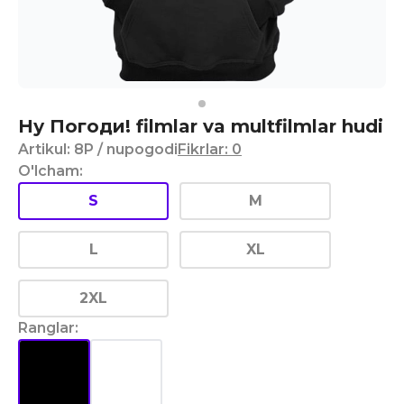
Ну Погоди! filmlar va multfilmlar hudi
Artikul
:
8P
/ nupogodi
Fikrlar
:
0
O'lcham
:
S
M
L
XL
2XL
Ranglar
: