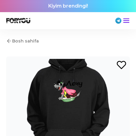
Kiyim brendingi!
Bosh sahifa