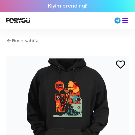
Kiyim brendingi!
Bosh sahifa