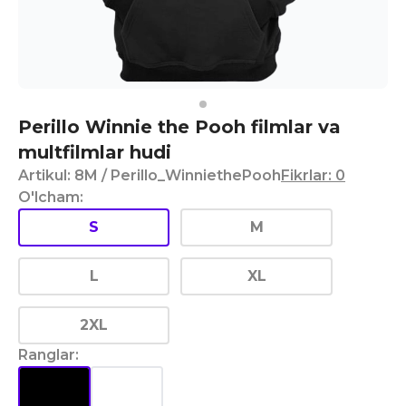
Perillo Winnie the Pooh filmlar va
multfilmlar hudi
Artikul
:
8M
/ Perillo_WinniethePooh
Fikrlar
:
0
O'lcham
:
S
M
L
XL
2XL
Ranglar
: