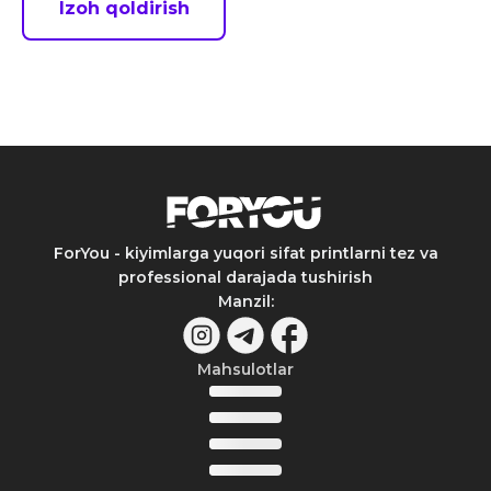
Izoh qoldirish
ForYou - kiyimlarga yuqori sifat printlarni tez va
professional darajada tushirish
Manzil
:
Mahsulotlar