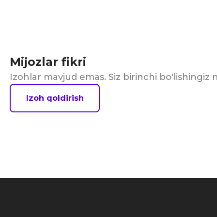
Mijozlar fikri
Izohlar mavjud emas. Siz birinchi bo'lishingi
Izoh qoldirish