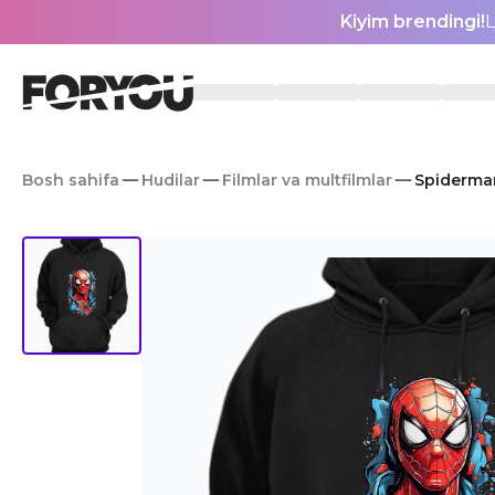
Kiyim brendingi!
L
Bosh sahifa
Hudilar
Filmlar va multfilmlar
Spiderman