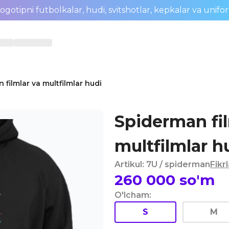
ogotipni futbolkalar, hudi, svitshotlar, kepkalar va unifo
 filmlar va multfilmlar hudi
Spiderman fil
multfilmlar h
Artikul
:
7U
/ spiderman
Fikr
260 000
so'm
O'lcham
:
S
M