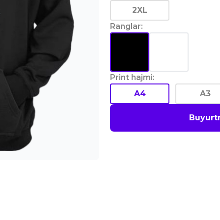
2XL
Ranglar
:
Print hajmi
:
A4
A3
Buyurt