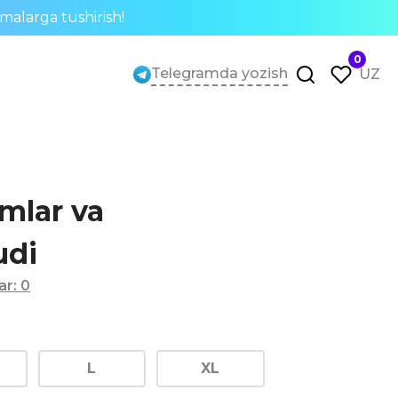
rmalarga tushirish!
0
Telegramda yozish
UZ
mlar va
udi
lar
:
0
L
XL