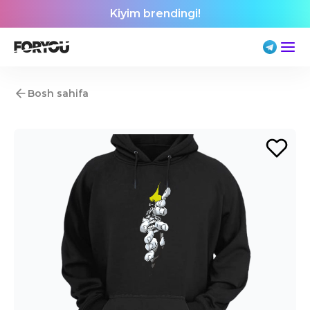
Kiyim brendingi!
Bosh sahifa