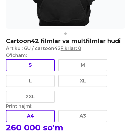
Cartoon42 filmlar va multfilmlar hudi
Artikul
:
6U
/ cartoon42
Fikrlar
:
0
O'lcham
:
S
M
L
XL
2XL
Print hajmi
:
A4
A3
260 000
so'm