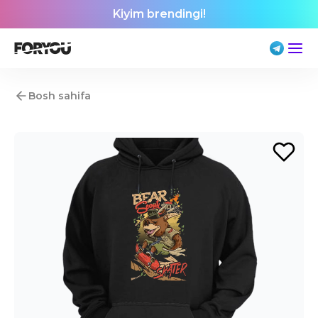
Kiyim brendingi!
Bosh sahifa