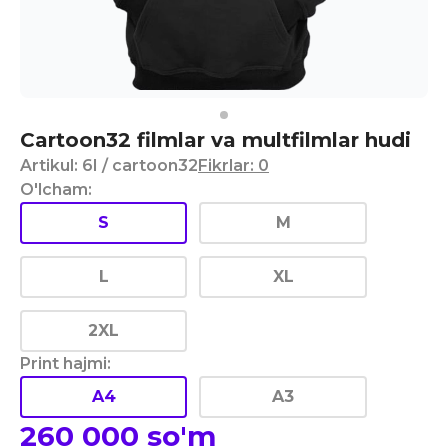
Cartoon32 filmlar va multfilmlar hudi
Artikul
:
6I
/ cartoon32
Fikrlar
:
0
O'lcham
:
S
M
L
XL
2XL
Print hajmi
:
A4
A3
260 000
so'm