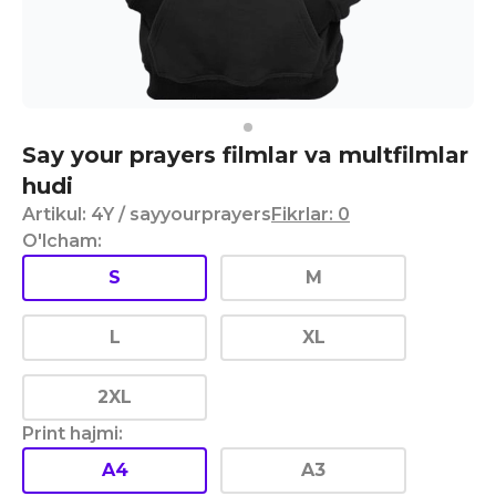
Say your prayers filmlar va multfilmlar
hudi
Artikul
:
4Y
/ sayyourprayers
Fikrlar
:
0
O'lcham
:
S
M
L
XL
2XL
Print hajmi
:
A4
A3