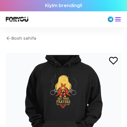
Kiyim brendingi!
Bosh sahifa