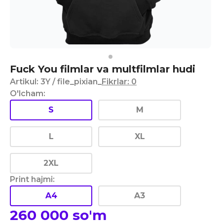
Fuck You filmlar va multfilmlar hudi
Artikul
:
3Y
/ file_pixian_
Fikrlar
:
0
O'lcham
:
S
M
L
XL
2XL
Print hajmi
:
A4
A3
260 000
so'm