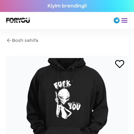
Kiyim brendingi!
Bosh sahifa