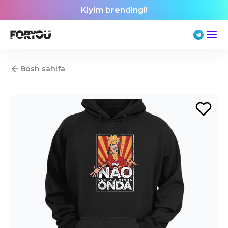
Kiyim brendingi!
Bosh sahifa