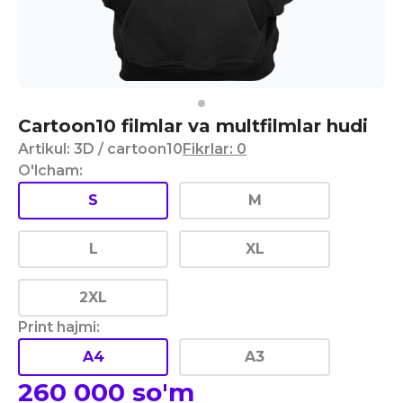
Cartoon10 filmlar va multfilmlar hudi
Artikul
:
3D
/ cartoon10
Fikrlar
:
0
O'lcham
:
S
M
L
XL
2XL
Print hajmi
:
A4
A3
260 000
so'm