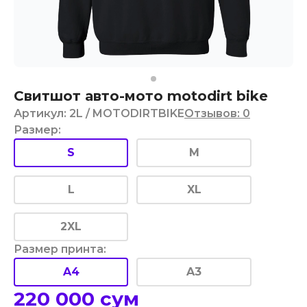
Свитшот авто-мото motodirt bike
Артикул
:
2L
/ MOTODIRTBIKE
Отзывов
:
0
Размер
:
S
M
L
XL
2XL
Размер принта
:
A4
A3
220 000
сум