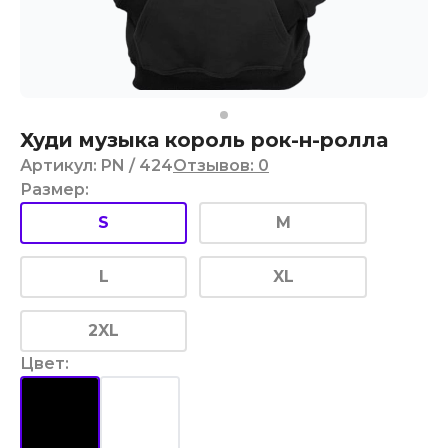
Худи музыка король рок-н-ролла
Артикул
:
PN
/ 424
Отзывов
:
0
Размер
:
S
M
L
XL
2XL
Цвет
: