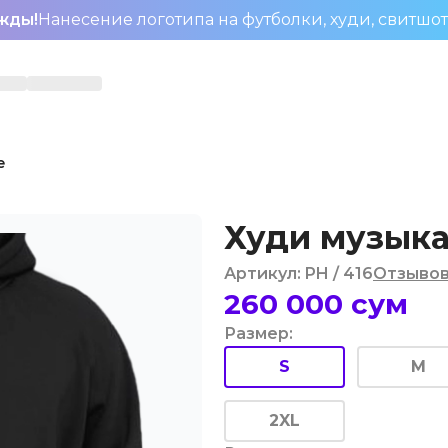
жды!
Нанесение логотипа на футболки, худи, свитшо
e
Худи музыка 
Артикул
:
PH
/ 416
Отзыво
260 000
сум
Размер
:
S
M
2XL