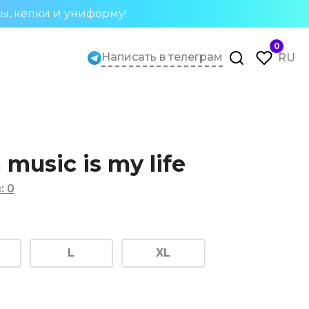
ты, кепки и униформу!
0
Написать в телеграм
RU
music is my life
в
:
0
L
XL