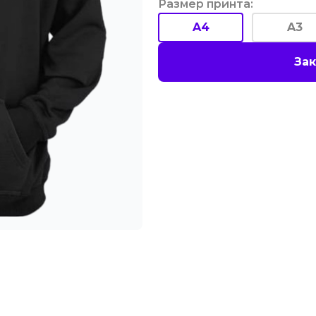
Размер принта
:
A4
A3
Зак