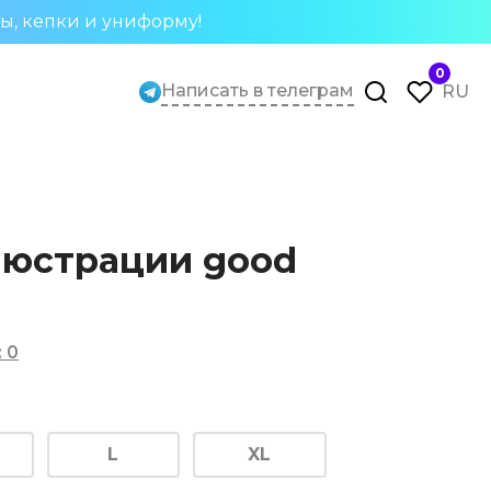
ты, кепки и униформу!
0
Написать в телеграм
RU
люстрации good
:
0
L
XL