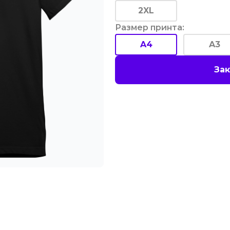
2XL
Размер принта
:
A4
A3
Зак