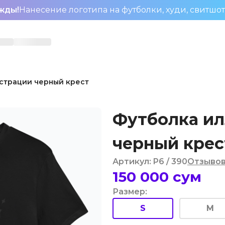
жды!
Нанесение логотипа на футболки, худи, свитшо
страции черный крест
Футболка и
черный крес
Артикул
:
P6
/ 390
Отзыво
150 000
сум
Размер
:
S
M