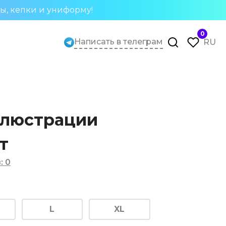
ты, кепки и униформу!
0
Написать в телеграм
RU
ллюстрации
т
в
:
0
L
XL