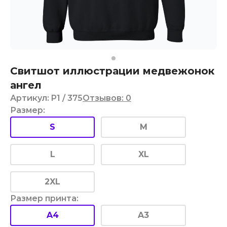
Свитшот иллюстрации медвежонок
ангел
Артикул
:
P1
/ 375
Отзывов
:
0
Размер
:
S
M
L
XL
2XL
Размер принта
:
A4
A3