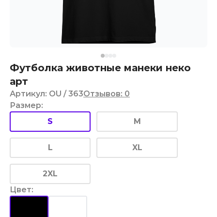
Футболка животные манеки неко
арт
Артикул
:
OU
/ 363
Отзывов
:
0
Размер
:
S
M
L
XL
2XL
Цвет
: