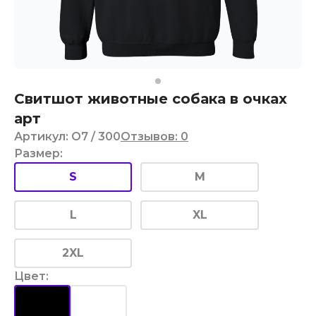
Свитшот животные собака в очках
арт
Артикул
:
O7
/ 300
Отзывов
:
0
Размер
:
S
M
L
XL
2XL
Цвет
: