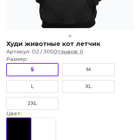
Худи животные кот летчик
Артикул
:
O2
/ 305
Отзывов
:
0
Размер
:
S
M
L
XL
2XL
Цвет
: