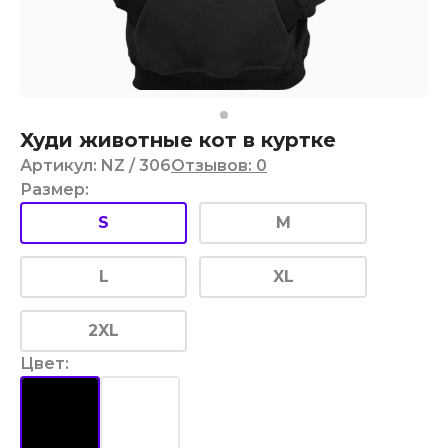
Худи животные кот в куртке
Артикул
:
NZ
/ 306
Отзывов
:
0
Размер
:
S
M
L
XL
2XL
Цвет
: