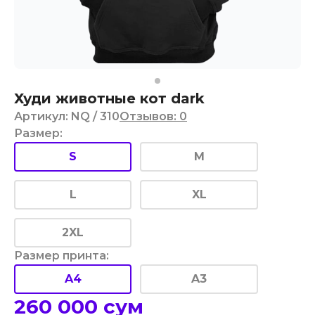
Худи животные кот dark
Артикул
:
NQ
/ 310
Отзывов
:
0
Размер
:
S
M
L
XL
2XL
Размер принта
:
A4
A3
260 000
сум