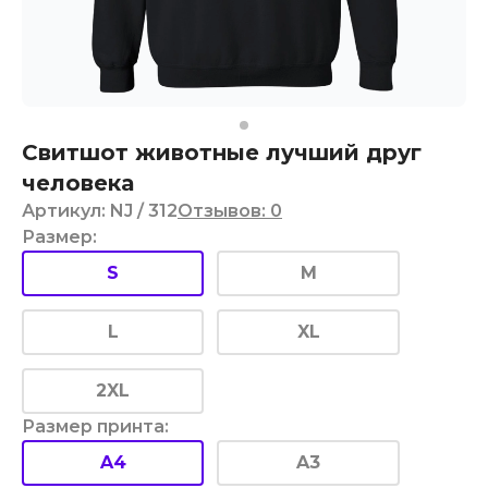
Свитшот животные лучший друг
человека
Артикул
:
NJ
/ 312
Отзывов
:
0
Размер
:
S
M
L
XL
2XL
Размер принта
:
A4
A3