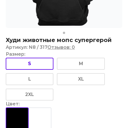
Худи животные мопс супергерой
Артикул
:
N8
/ 317
Отзывов
:
0
Размер
:
S
M
L
XL
2XL
Цвет
: