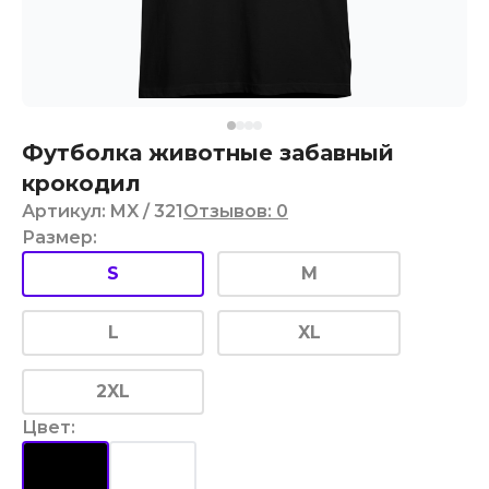
Футболка животные забавный
крокодил
Артикул
:
MX
/ 321
Отзывов
:
0
Размер
:
S
M
L
XL
2XL
Цвет
: