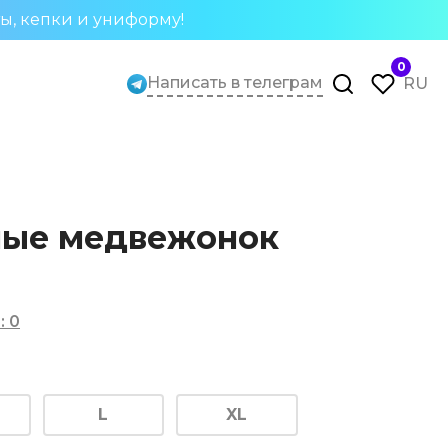
ты, кепки и униформу!
0
Написать в телеграм
RU
ные медвежонок
в
:
0
L
XL