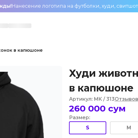
жды!
Нанесение логотипа на футболки, худи, свитшо
онок в капюшоне
Худи живот
в капюшоне
Артикул
:
MK
/ 313
Отзыво
260 000
сум
Размер
:
S
M