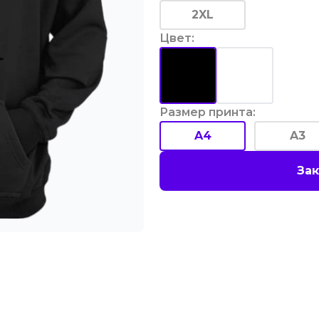
2XL
Цвет
:
Размер принта
:
A4
A3
Зак