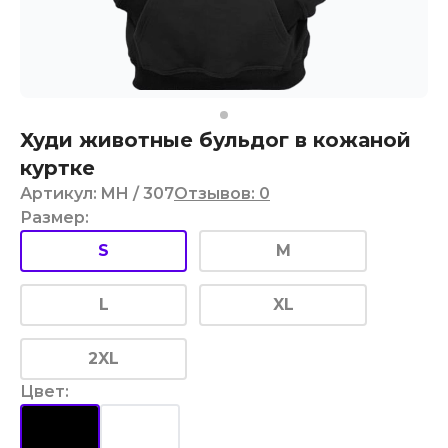
Худи животные бульдог в кожаной
куртке
Артикул
:
MH
/ 307
Отзывов
:
0
Размер
:
S
M
L
XL
2XL
Цвет
: