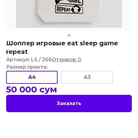
Шоппер игровые eat sleep game
repeat
Артикул
:
LS
/ 266
Отзывов
:
0
Размер принта
:
A4
A3
50 000
сум
Заказать