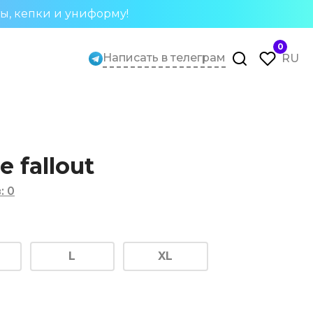
ты, кепки и униформу!
0
Написать в телеграм
RU
 fallout
в
:
0
L
XL