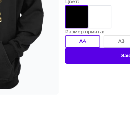
Цвет
:
Размер принта
:
A4
A3
Зак