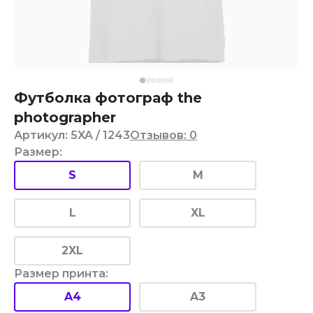
Футболка фотограф the
photographer
Артикул
:
5XA
/ 1243
Отзывов
:
0
Размер
:
S
M
L
XL
2XL
Размер принта
:
A4
A3