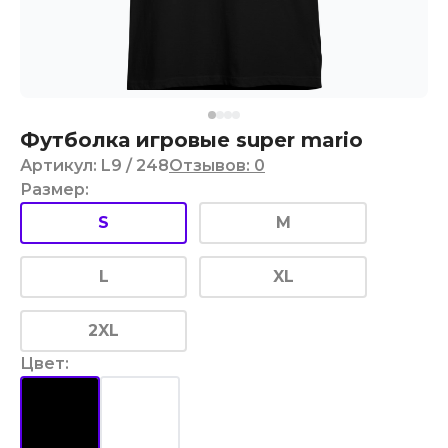
Футболка игровые super mario
Артикул
:
L9
/ 248
Отзывов
:
0
Размер
:
S
M
L
XL
2XL
Цвет
: