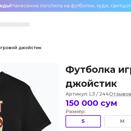
жды!
Нанесение логотипа на футболки, худи, свитшо
игровой джойстик
Футболка иг
джойстик
Артикул
:
L3
/ 244
Отзыво
150 000
сум
Размер
:
S
M