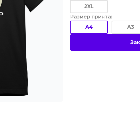
2XL
Размер принта
:
A4
A3
Зак