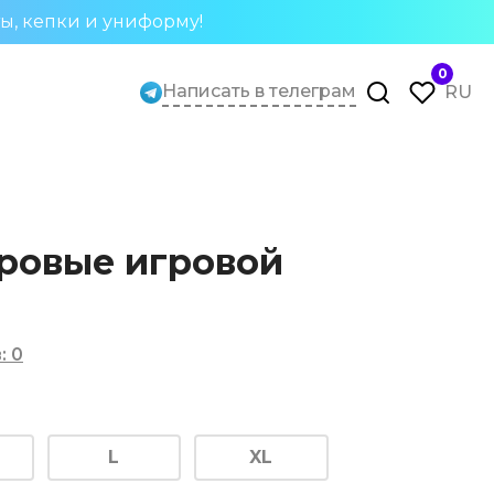
ты, кепки и униформу!
0
Написать в телеграм
RU
ровые игровой
в
:
0
L
XL