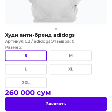
Худи анти-бренд adidogs
Артикул
:
L2
/ adidogs
Отзывов
:
0
Размер
:
S
M
L
XL
2XL
260 000
сум
Заказать