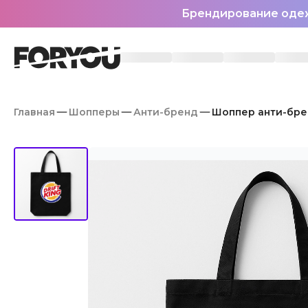
Брендирование оде
Главная
Шопперы
Анти-бренд
Шоппер анти-брен