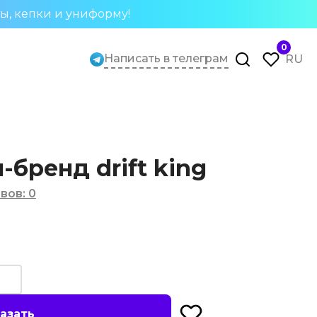
ты, кепки и униформу!
0
Написать в телеграм
RU
бренд drift king
вов
:
0
азать