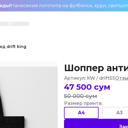
жды!
Нанесение логотипа на футболки, худи, свитшо
д drift king
Шоппер анти-
Артикул
:
KW
/ drift55
Отзы
47 500
сум
50 000
сум
Размер принта
:
A4
A3
Зак