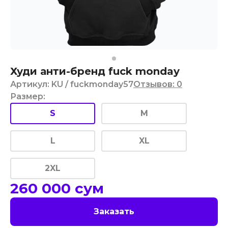
Худи анти-бренд fuck monday
Артикул
:
KU
/ fuckmonday57
Отзывов
:
0
Размер
:
S
M
L
XL
2XL
260 000
сум
Заказать