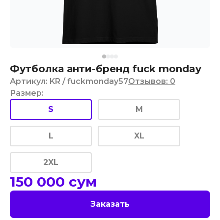
Футболка анти-бренд fuck monday
Артикул
:
KR
/ fuckmonday57
Отзывов
:
0
Размер
:
S
M
L
XL
2XL
150 000
сум
Заказать