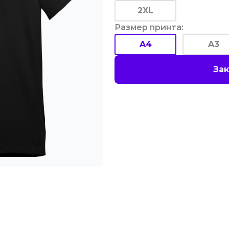
2XL
Размер принта
:
A4
A3
Зак