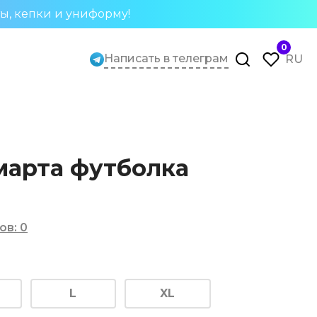
ты, кепки и униформу!
0
Написать в телеграм
RU
марта футболка
ов
:
0
L
XL