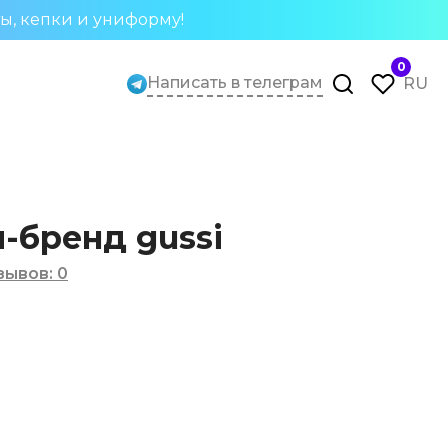
ты, кепки и униформу!
0
Написать в телеграм
RU
-бренд gussi
зывов
:
0