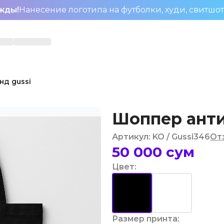
жды!
Нанесение логотипа на футболки, худи, свитшо
нд gussi
Шоппер анти
Артикул
:
KO
/ Gussi346
От
50 000
сум
Цвет
:
Размер принта
: