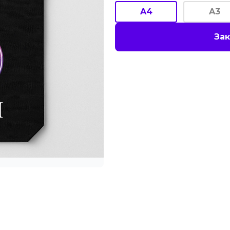
A4
A3
Зак