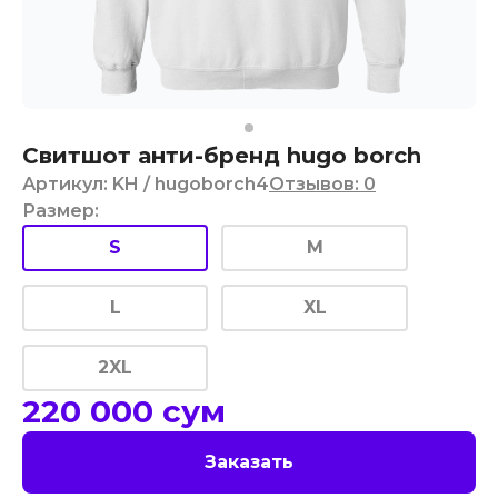
Свитшот анти-бренд hugo borch
Артикул
:
KH
/ hugoborch4
Отзывов
:
0
Размер
:
S
M
L
XL
2XL
220 000
сум
Заказать