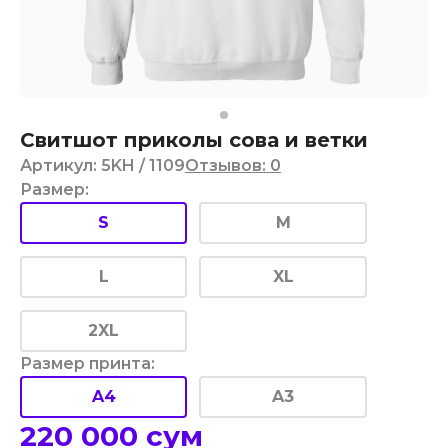
Свитшот приколы сова и ветки
Артикул
:
5KH
/ 1109
Отзывов
:
0
Размер
:
S
M
L
XL
2XL
Размер принта
:
A4
A3
220 000
сум