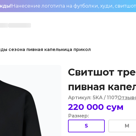
жды!
Нанесение логотипа на футболки, худи, свитшо
ды сезона пивная капельница прикол
Свитшот тре
пивная капе
Артикул
:
5KA
/ 1107
Отзыв
220 000
сум
Размер
:
S
M