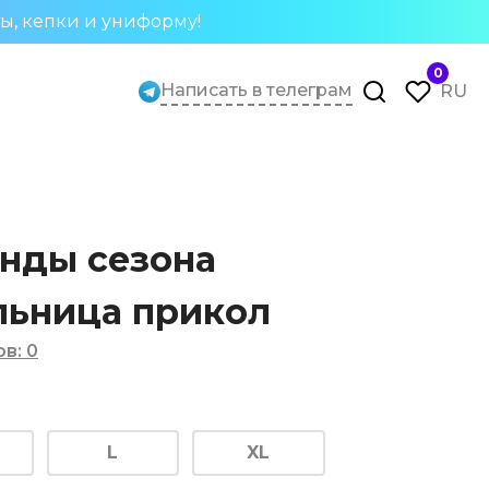
ты, кепки и униформу!
0
Написать в телеграм
RU
нды сезона
льница прикол
ов
:
0
L
XL