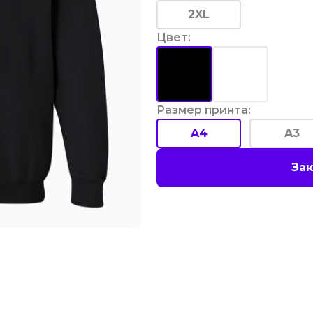
2XL
Цвет
:
Размер принта
:
A4
A3
Зак