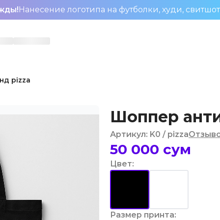
жды!
Нанесение логотипа на футболки, худи, свитшо
нд pizza
Шоппер анти
Артикул
:
K0
/ pizza
Отзыв
50 000
сум
Цвет
:
Размер принта
: