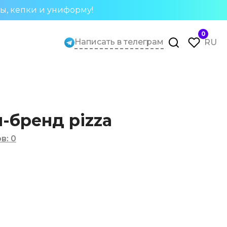
ты, кепки и униформу!
0
Написать в телеграм
RU
-бренд pizza
ов
:
0