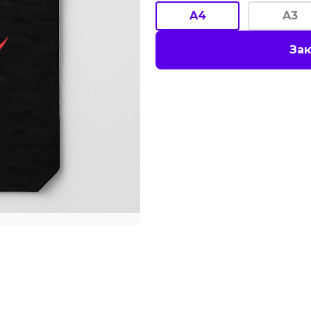
A4
A3
Зак