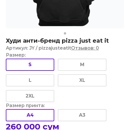
Худи анти-бренд pizza just eat it
Артикул
:
JY
/ pizzajusteatit
Отзывов
:
0
Размер
:
S
M
L
XL
2XL
Размер принта
:
A4
A3
260 000
сум