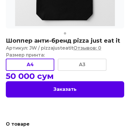
Шоппер анти-бренд pizza just eat it
Артикул
:
JW
/ pizzajusteatit
Отзывов
:
0
Размер принта
:
A4
A3
50 000
сум
Заказать
О товаре