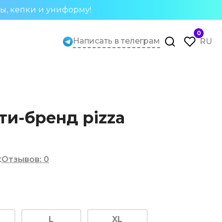
ты, кепки и униформу!
0
Написать в телеграм
RU
ти-бренд pizza
t
Отзывов
:
0
L
XL