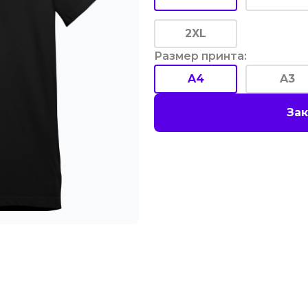
2XL
Размер принта
:
A4
A3
Зак