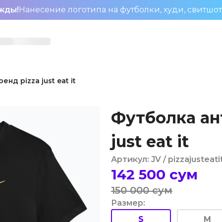
жды!
Нанесение логотипа на футболки, худи, свитшо
нд pizza just eat it
Футболка ан
just eat it
Артикул
:
JV
/ pizzajusteati
142 500
сум
150 000
сум
Размер
:
S
M