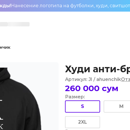
жды!
Нанесение логотипа на футболки, худи, свитшо
енчик
Худи анти-б
Артикул
:
JI
/ ahuenchik
От
260 000
сум
Размер
:
S
M
2XL