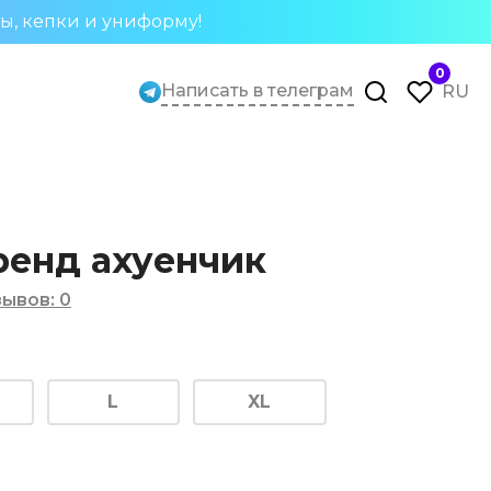
ты, кепки и униформу!
0
Написать в телеграм
RU
ренд ахуенчик
зывов
:
0
L
XL