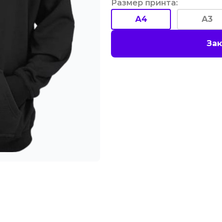
Размер принта
:
A4
A3
Зак