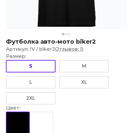
Футболка авто-мото biker2
Артикул
:
IV
/ biker2
Отзывов
:
0
Размер
:
S
M
L
XL
2XL
Цвет
: