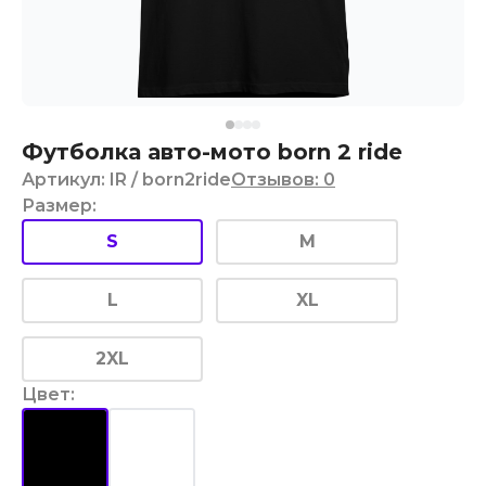
Футболка авто-мото born 2 ride
Артикул
:
IR
/ born2ride
Отзывов
:
0
Размер
:
S
M
L
XL
2XL
Цвет
: