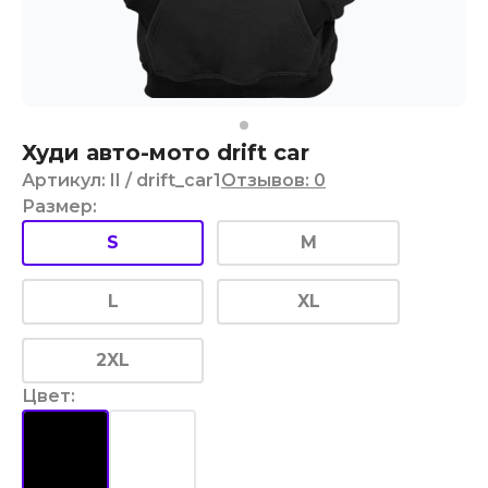
Худи авто-мото drift car
Артикул
:
II
/ drift_car1
Отзывов
:
0
Размер
:
S
M
L
XL
2XL
Цвет
: