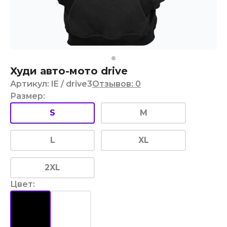
Худи авто-мото drive
Артикул
:
IE
/ drive3
Отзывов
:
0
Размер
:
S
M
L
XL
2XL
Цвет
: