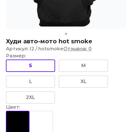
Худи авто-мото hot smoke
Артикул
:
I2
/ hotsmoke
Отзывов
:
0
Размер
:
S
M
L
XL
2XL
Цвет
: