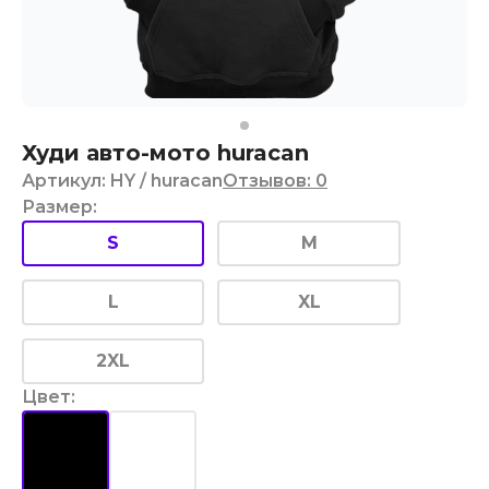
Худи авто-мото huracan
Артикул
:
HY
/ huracan
Отзывов
:
0
Размер
:
S
M
L
XL
2XL
Цвет
: