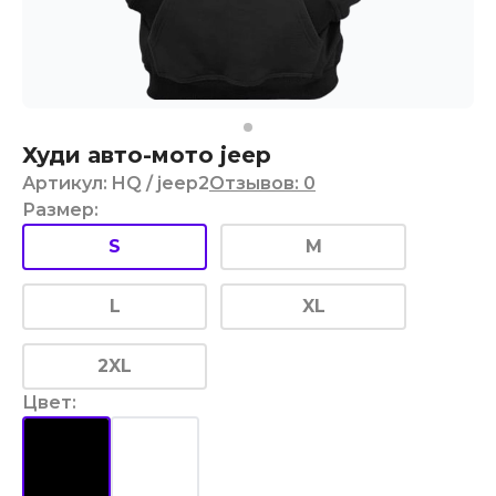
Худи авто-мото jeep
Артикул
:
HQ
/ jeep2
Отзывов
:
0
Размер
:
S
M
L
XL
2XL
Цвет
: